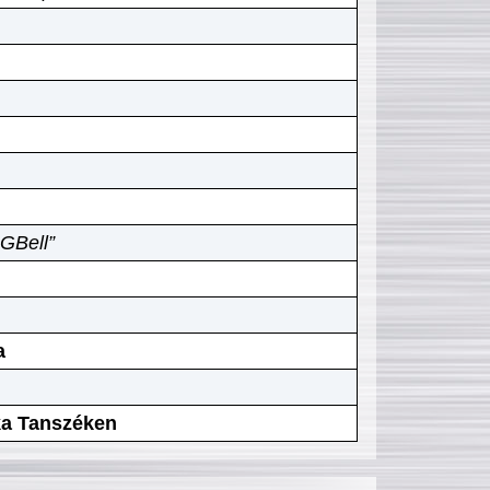
GBell”
a
ika Tanszéken