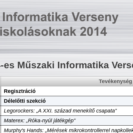
-es Műszaki Informatika Ver
Tevékenység
Regisztráció
Délelőtti szekció
Legorockers: „A XXI. század menekítő csapata”
Materex: „Róka-nyúl játékgép”
Murphy's Hands: „Mérések mikrokontrollerrel napkollek