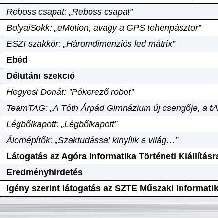
Reboss csapat: „Reboss csapat”
BolyaiSokk: „eMotion, avagy a GPS tehénpásztor”
ESZI szakkör: „Háromdimenziós led mátrix”
Ebéd
Délutáni szekció
Hegyesi Donát: ”Pókerező robot”
TeamTAG: „A Tóth Árpád Gimnázium új csengője, a tA
Légbőlkapott: „Légbőlkapott”
Álomépítők: „Szaktudással kinyílik a világ…”
Látogatás az Agóra Informatika Történeti Kiállításr
Eredményhirdetés
Igény szerint látogatás az SZTE Műszaki Informat