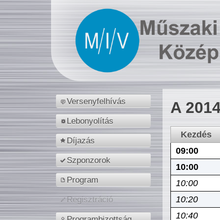
Versenyfelhívás
A 2014
Lebonyolítás
Kezdés
Díjazás
09:00
Szponzorok
10:00
Program
10:00
10:20
Regisztráció
10:40
Programbizottság