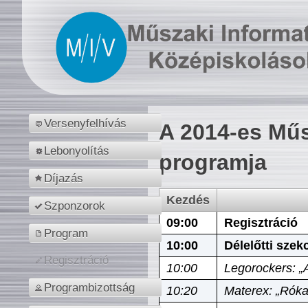
Versenyfelhívás
A 2014-es Műs
Lebonyolítás
programja
Díjazás
Kezdés
Szponzorok
09:00
Regisztráció
Program
10:00
Délelőtti szek
Regisztráció
10:00
Legorockers: „
Programbizottság
10:20
Materex: „Róka