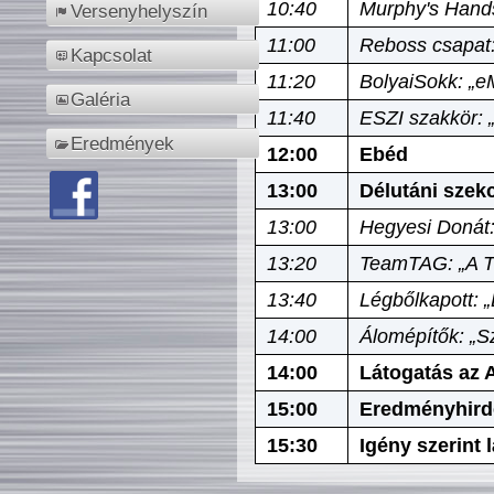
10:40
Murphy's Hands
Versenyhelyszín
11:00
Reboss csapat:
Kapcsolat
11:20
BolyaiSokk: „e
Galéria
11:40
ESZI szakkör: 
Eredmények
12:00
Ebéd
13:00
Délutáni szek
13:00
Hegyesi Donát:
13:20
TeamTAG: „A Tó
13:40
Légbőlkapott: 
14:00
Álomépítők: „Sz
14:00
Látogatás az A
15:00
Eredményhird
15:30
Igény szerint