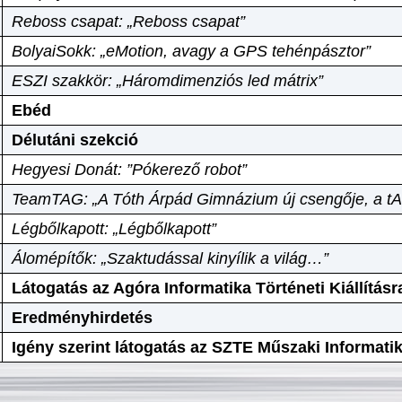
Reboss csapat: „Reboss csapat”
BolyaiSokk: „eMotion, avagy a GPS tehénpásztor”
ESZI szakkör: „Háromdimenziós led mátrix”
Ebéd
Délutáni szekció
Hegyesi Donát: ”Pókerező robot”
TeamTAG: „A Tóth Árpád Gimnázium új csengője, a tA
Légbőlkapott: „Légbőlkapott”
Álomépítők: „Szaktudással kinyílik a világ…”
Látogatás az Agóra Informatika Történeti Kiállításr
Eredményhirdetés
Igény szerint látogatás az SZTE Műszaki Informat