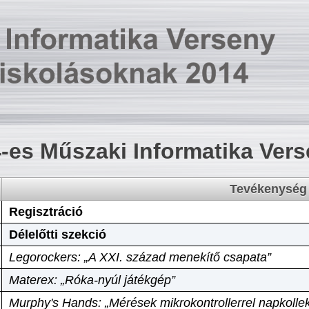
-es Műszaki Informatika Ver
Tevékenység
Regisztráció
Délelőtti szekció
Legorockers: „A XXI. század menekítő csapata”
Materex: „Róka-nyúl játékgép”
Murphy's Hands: „Mérések mikrokontrollerrel napkollek