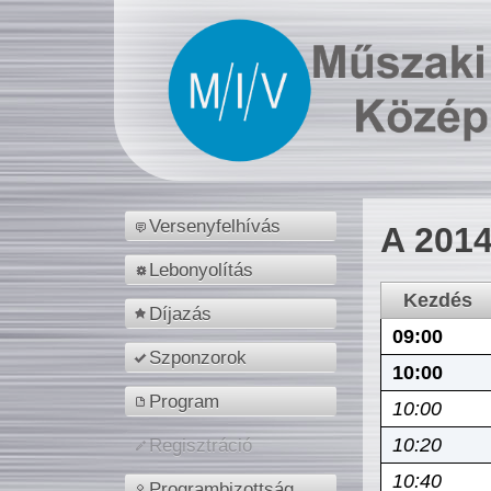
Versenyfelhívás
A 2014
Lebonyolítás
Kezdés
Díjazás
09:00
Szponzorok
10:00
Program
10:00
10:20
Regisztráció
10:40
Programbizottság