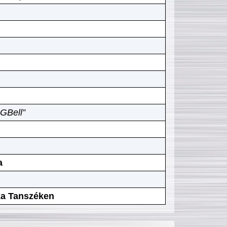
GBell”
a
ika Tanszéken