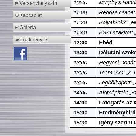
10:40
Murphy's Hands
Versenyhelyszín
11:00
Reboss csapat:
Kapcsolat
11:20
BolyaiSokk: „e
Galéria
11:40
ESZI szakkör: 
Eredmények
12:00
Ebéd
13:00
Délutáni szek
13:00
Hegyesi Donát:
13:20
TeamTAG: „A Tó
13:40
Légbőlkapott: 
14:00
Álomépítők: „Sz
14:00
Látogatás az A
15:00
Eredményhird
15:30
Igény szerint