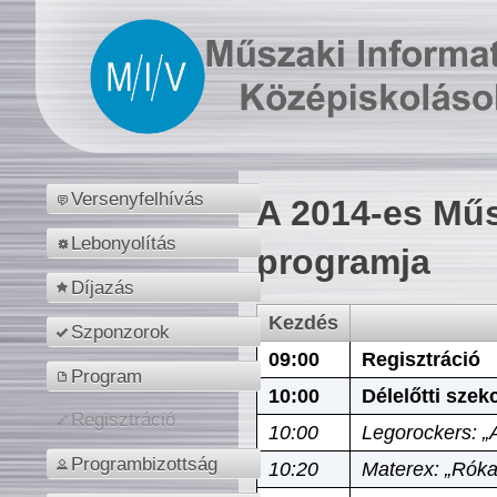
Versenyfelhívás
A 2014-es Műs
Lebonyolítás
programja
Díjazás
Kezdés
Szponzorok
09:00
Regisztráció
Program
10:00
Délelőtti szek
Regisztráció
10:00
Legorockers: „
Programbizottság
10:20
Materex: „Róka