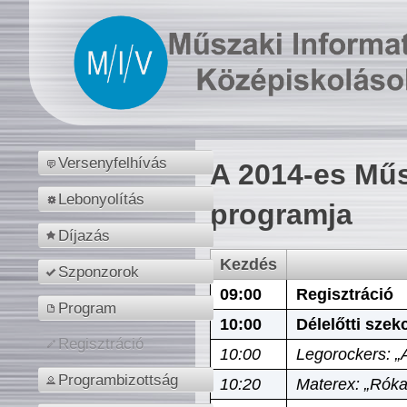
Versenyfelhívás
A 2014-es Műs
Lebonyolítás
programja
Díjazás
Kezdés
Szponzorok
09:00
Regisztráció
Program
10:00
Délelőtti szek
Regisztráció
10:00
Legorockers: „
Programbizottság
10:20
Materex: „Róka