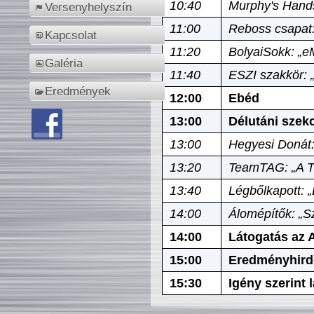
10:40
Murphy's Hands
Versenyhelyszín
11:00
Reboss csapat:
Kapcsolat
11:20
BolyaiSokk: „e
Galéria
11:40
ESZI szakkör: 
Eredmények
12:00
Ebéd
13:00
Délutáni szek
13:00
Hegyesi Donát:
13:20
TeamTAG: „A Tó
13:40
Légbőlkapott: 
14:00
Álomépítők: „Sz
14:00
Látogatás az A
15:00
Eredményhird
15:30
Igény szerint