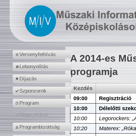
Versenyfelhívás
A 2014-es Műs
Lebonyolítás
programja
Díjazás
Kezdés
Szponzorok
09:00
Regisztráció
Program
10:00
Délelőtti szek
Regisztráció
10:00
Legorockers: „
Programbizottság
10:20
Materex: „Róka