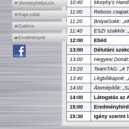
10:40
Murphy's Hands
Versenyhelyszín
11:00
Reboss csapat:
Kapcsolat
11:20
BolyaiSokk: „e
Galéria
11:40
ESZI szakkör: 
Eredmények
12:00
Ebéd
13:00
Délutáni szek
13:00
Hegyesi Donát:
13:20
TeamTAG: „A Tó
13:40
Légbőlkapott: 
14:00
Álomépítők: „Sz
14:00
Látogatás az A
15:00
Eredményhird
15:30
Igény szerint