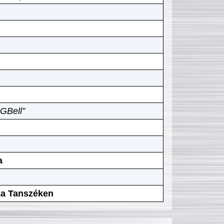
GBell”
a
ika Tanszéken