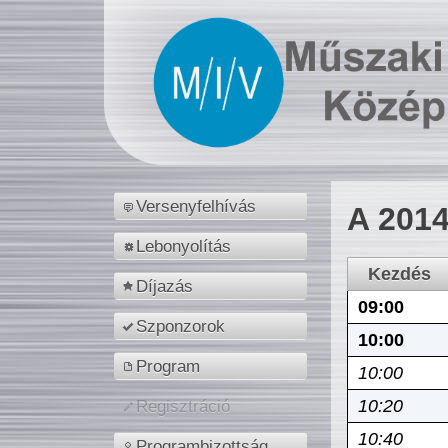
Versenyfelhívás
A 2014
Lebonyolítás
Kezdés
Díjazás
09:00
Szponzorok
10:00
Program
10:00
10:20
Regisztráció
10:40
Programbizottság