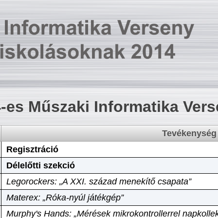
-es Műszaki Informatika Ver
Tevékenység
Regisztráció
Délelőtti szekció
Legorockers: „A XXI. század menekítő csapata”
Materex: „Róka-nyúl játékgép”
Murphy's Hands: „Mérések mikrokontrollerrel napkollek