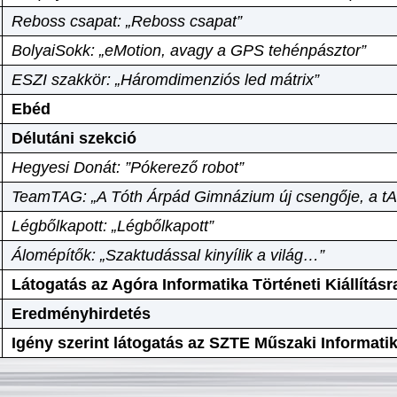
Reboss csapat: „Reboss csapat”
BolyaiSokk: „eMotion, avagy a GPS tehénpásztor”
ESZI szakkör: „Háromdimenziós led mátrix”
Ebéd
Délutáni szekció
Hegyesi Donát: ”Pókerező robot”
TeamTAG: „A Tóth Árpád Gimnázium új csengője, a tA
Légbőlkapott: „Légbőlkapott”
Álomépítők: „Szaktudással kinyílik a világ…”
Látogatás az Agóra Informatika Történeti Kiállításr
Eredményhirdetés
Igény szerint látogatás az SZTE Műszaki Informat