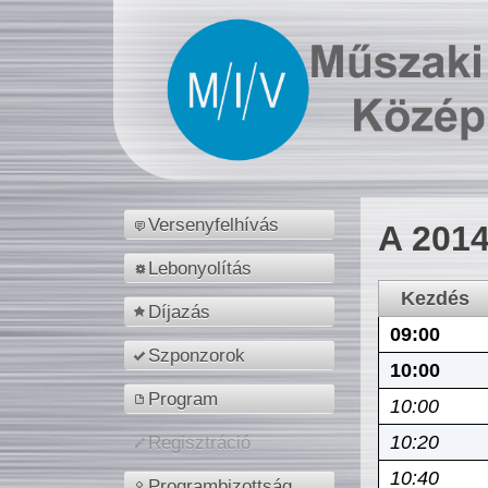
Versenyfelhívás
A 2014
Lebonyolítás
Kezdés
Díjazás
09:00
Szponzorok
10:00
Program
10:00
10:20
Regisztráció
10:40
Programbizottság