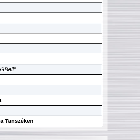
GBell”
a
ika Tanszéken