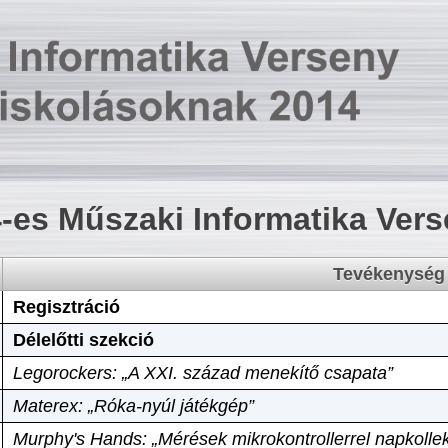
-es Műszaki Informatika Ver
Tevékenység
Regisztráció
Délelőtti szekció
Legorockers: „A XXI. század menekítő csapata”
Materex: „Róka-nyúl játékgép”
Murphy's Hands: „Mérések mikrokontrollerrel napkollek