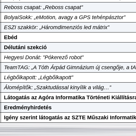
Reboss csapat: „Reboss csapat”
BolyaiSokk: „eMotion, avagy a GPS tehénpásztor”
ESZI szakkör: „Háromdimenziós led mátrix”
Ebéd
Délutáni szekció
Hegyesi Donát: ”Pókerező robot”
TeamTAG: „A Tóth Árpád Gimnázium új csengője, a tA
Légbőlkapott: „Légbőlkapott”
Álomépítők: „Szaktudással kinyílik a világ…”
Látogatás az Agóra Informatika Történeti Kiállításr
Eredményhirdetés
Igény szerint látogatás az SZTE Műszaki Informat