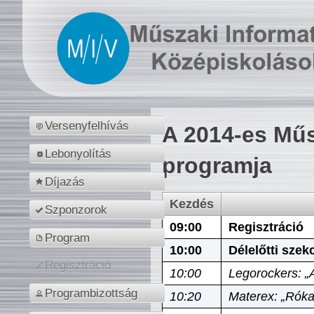
Versenyfelhívás
A 2014-es Műs
Lebonyolítás
programja
Díjazás
Kezdés
Szponzorok
09:00
Regisztráció
Program
10:00
Délelőtti szek
Regisztráció
10:00
Legorockers: „
Programbizottság
10:20
Materex: „Róka