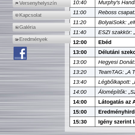
10:40
Murphy's Hands
Versenyhelyszín
11:00
Reboss csapat:
Kapcsolat
11:20
BolyaiSokk: „e
Galéria
11:40
ESZI szakkör: 
Eredmények
12:00
Ebéd
13:00
Délutáni szek
13:00
Hegyesi Donát:
13:20
TeamTAG: „A Tó
13:40
Légbőlkapott: 
14:00
Álomépítők: „Sz
14:00
Látogatás az A
15:00
Eredményhird
15:30
Igény szerint