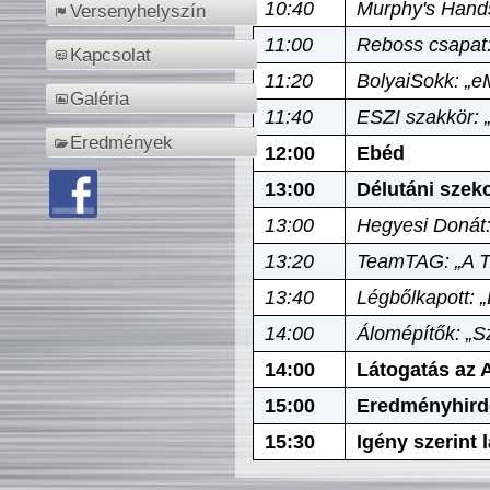
10:40
Murphy's Hands
Versenyhelyszín
11:00
Reboss csapat:
Kapcsolat
11:20
BolyaiSokk: „e
Galéria
11:40
ESZI szakkör: 
Eredmények
12:00
Ebéd
13:00
Délutáni szek
13:00
Hegyesi Donát:
13:20
TeamTAG: „A Tó
13:40
Légbőlkapott: 
14:00
Álomépítők: „Sz
14:00
Látogatás az A
15:00
Eredményhird
15:30
Igény szerint