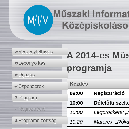
Versenyfelhívás
A 2014-es Műs
Lebonyolítás
programja
Díjazás
Kezdés
Szponzorok
09:00
Regisztráció
Program
10:00
Délelőtti szek
Regisztráció
10:00
Legorockers: „
Programbizottság
10:20
Materex: „Róka