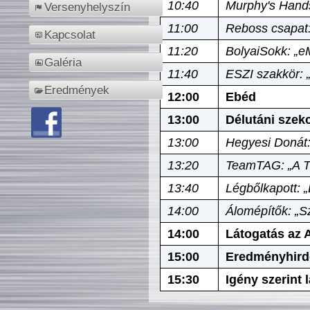
10:40
Murphy's Hands
Versenyhelyszín
11:00
Reboss csapat:
Kapcsolat
11:20
BolyaiSokk: „e
Galéria
11:40
ESZI szakkör: 
Eredmények
12:00
Ebéd
13:00
Délutáni szek
13:00
Hegyesi Donát:
13:20
TeamTAG: „A Tó
13:40
Légbőlkapott: 
14:00
Álomépítők: „Sz
14:00
Látogatás az A
15:00
Eredményhird
15:30
Igény szerint