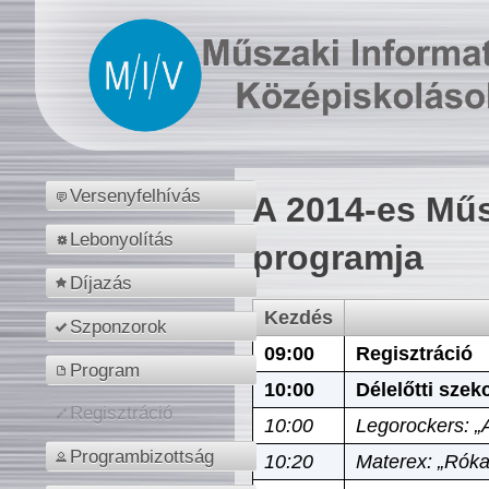
Versenyfelhívás
A 2014-es Műs
Lebonyolítás
programja
Díjazás
Kezdés
Szponzorok
09:00
Regisztráció
Program
10:00
Délelőtti szek
Regisztráció
10:00
Legorockers: „
Programbizottság
10:20
Materex: „Róka