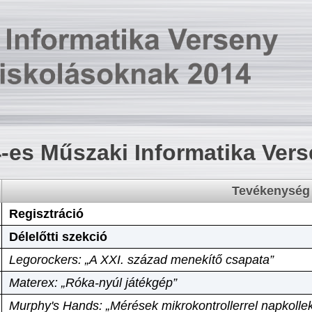
-es Műszaki Informatika Ver
Tevékenység
Regisztráció
Délelőtti szekció
Legorockers: „A XXI. század menekítő csapata”
Materex: „Róka-nyúl játékgép”
Murphy's Hands: „Mérések mikrokontrollerrel napkollek