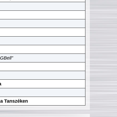
GBell”
a
ika Tanszéken