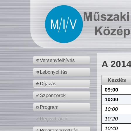
Versenyfelhívás
A 2014
Lebonyolítás
Kezdés
Díjazás
09:00
Szponzorok
10:00
Program
10:00
10:20
Regisztráció
10:40
Programbizottság