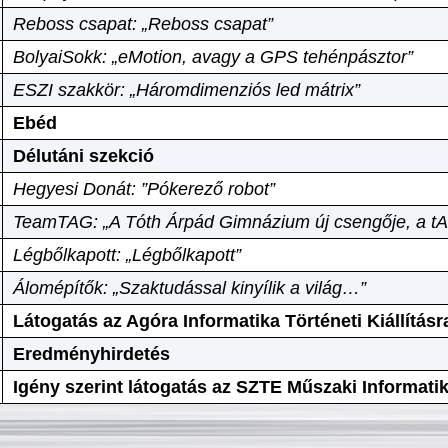
Reboss csapat: „Reboss csapat”
BolyaiSokk: „eMotion, avagy a GPS tehénpásztor”
ESZI szakkör: „Háromdimenziós led mátrix”
Ebéd
Délutáni szekció
Hegyesi Donát: ”Pókerező robot”
TeamTAG: „A Tóth Árpád Gimnázium új csengője, a tA
Légbőlkapott: „Légbőlkapott”
Álomépítők: „Szaktudással kinyílik a világ…”
Látogatás az Agóra Informatika Történeti Kiállításr
Eredményhirdetés
Igény szerint látogatás az SZTE Műszaki Informat