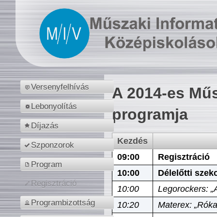
Versenyfelhívás
A 2014-es Műs
Lebonyolítás
programja
Díjazás
Kezdés
Szponzorok
09:00
Regisztráció
Program
10:00
Délelőtti szek
Regisztráció
10:00
Legorockers: „
Programbizottság
10:20
Materex: „Róka