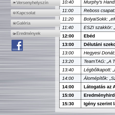
10:40
Murphy's Hands
Versenyhelyszín
11:00
Reboss csapat:
Kapcsolat
11:20
BolyaiSokk: „e
Galéria
11:40
ESZI szakkör: 
Eredmények
12:00
Ebéd
13:00
Délutáni szek
13:00
Hegyesi Donát:
13:20
TeamTAG: „A Tó
13:40
Légbőlkapott: 
14:00
Álomépítők: „Sz
14:00
Látogatás az A
15:00
Eredményhird
15:30
Igény szerint