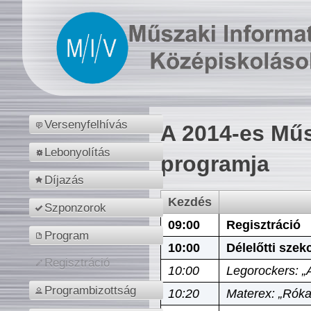
Versenyfelhívás
A 2014-es Műs
Lebonyolítás
programja
Díjazás
Kezdés
Szponzorok
09:00
Regisztráció
Program
10:00
Délelőtti szek
Regisztráció
10:00
Legorockers: „
Programbizottság
10:20
Materex: „Róka