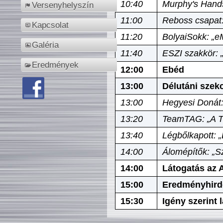
10:40
Murphy's Hands
Versenyhelyszín
11:00
Reboss csapat:
Kapcsolat
11:20
BolyaiSokk: „e
Galéria
11:40
ESZI szakkör: 
Eredmények
12:00
Ebéd
13:00
Délutáni szek
13:00
Hegyesi Donát:
13:20
TeamTAG: „A Tó
13:40
Légbőlkapott: 
14:00
Álomépítők: „Sz
14:00
Látogatás az A
15:00
Eredményhird
15:30
Igény szerint