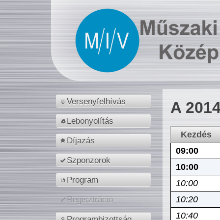
Versenyfelhívás
A 2014
Lebonyolítás
Kezdés
Díjazás
09:00
Szponzorok
10:00
Program
10:00
10:20
Regisztráció
10:40
Programbizottság