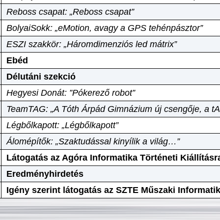
Reboss csapat: „Reboss csapat”
BolyaiSokk: „eMotion, avagy a GPS tehénpásztor”
ESZI szakkör: „Háromdimenziós led mátrix”
Ebéd
Délutáni szekció
Hegyesi Donát: ”Pókerező robot”
TeamTAG: „A Tóth Árpád Gimnázium új csengője, a tA
Légbőlkapott: „Légbőlkapott”
Álomépítők: „Szaktudással kinyílik a világ…”
Látogatás az Agóra Informatika Történeti Kiállításr
Eredményhirdetés
Igény szerint látogatás az SZTE Műszaki Informat