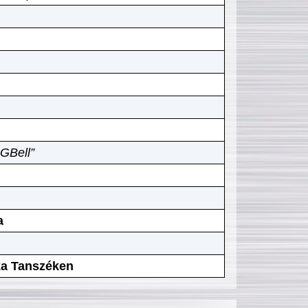
GBell”
a
ika Tanszéken