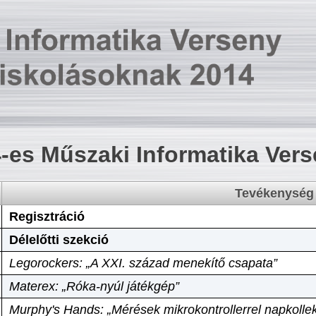
-es Műszaki Informatika Ver
Tevékenység
Regisztráció
Délelőtti szekció
Legorockers: „A XXI. század menekítő csapata”
Materex: „Róka-nyúl játékgép”
Murphy's Hands: „Mérések mikrokontrollerrel napkollek