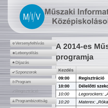
Versenyfelhívás
A 2014-es Műs
Lebonyolítás
programja
Díjazás
Kezdés
Szponzorok
09:00
Regisztráció
Program
10:00
Délelőtti szek
Regisztráció
10:00
Legorockers: „
Programbizottság
10:20
Materex: „Róka