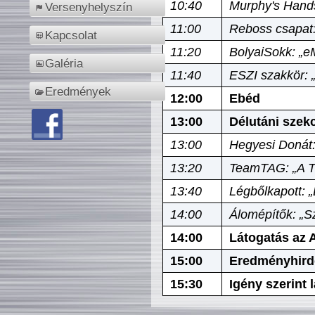
10:40
Murphy's Hands
Versenyhelyszín
11:00
Reboss csapat:
Kapcsolat
11:20
BolyaiSokk: „e
Galéria
11:40
ESZI szakkör: 
Eredmények
12:00
Ebéd
13:00
Délutáni szek
13:00
Hegyesi Donát:
13:20
TeamTAG: „A Tó
13:40
Légbőlkapott: 
14:00
Álomépítők: „Sz
14:00
Látogatás az A
15:00
Eredményhird
15:30
Igény szerint