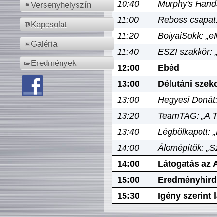
10:40
Murphy's Hands
Versenyhelyszín
11:00
Reboss csapat:
Kapcsolat
11:20
BolyaiSokk: „e
Galéria
11:40
ESZI szakkör: 
Eredmények
12:00
Ebéd
13:00
Délutáni szek
13:00
Hegyesi Donát:
13:20
TeamTAG: „A Tó
13:40
Légbőlkapott: 
14:00
Álomépítők: „Sz
14:00
Látogatás az A
15:00
Eredményhird
15:30
Igény szerint