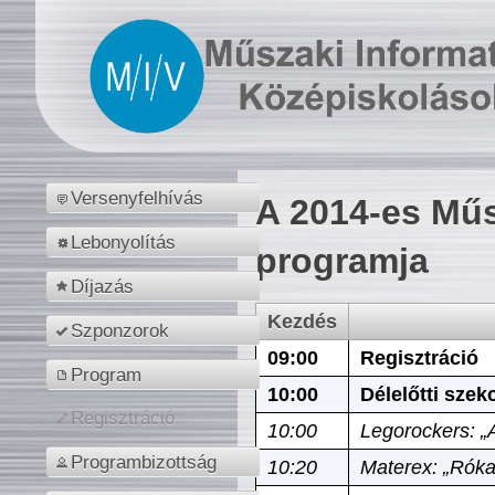
Versenyfelhívás
A 2014-es Műs
Lebonyolítás
programja
Díjazás
Kezdés
Szponzorok
09:00
Regisztráció
Program
10:00
Délelőtti szek
Regisztráció
10:00
Legorockers: „
Programbizottság
10:20
Materex: „Róka