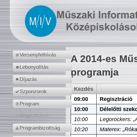
Versenyfelhívás
A 2014-es Műs
Lebonyolítás
programja
Díjazás
Kezdés
Szponzorok
09:00
Regisztráció
Program
10:00
Délelőtti szek
Regisztráció
10:00
Legorockers: „
Programbizottság
10:20
Materex: „Róka