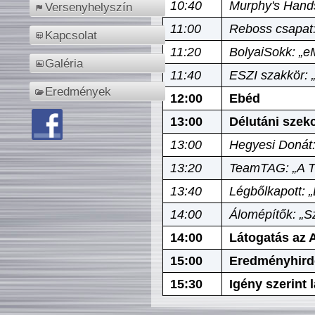
10:40
Murphy's Hands
Versenyhelyszín
11:00
Reboss csapat:
Kapcsolat
11:20
BolyaiSokk: „e
Galéria
11:40
ESZI szakkör: 
Eredmények
12:00
Ebéd
13:00
Délutáni szek
13:00
Hegyesi Donát:
13:20
TeamTAG: „A Tó
13:40
Légbőlkapott: 
14:00
Álomépítők: „Sz
14:00
Látogatás az A
15:00
Eredményhird
15:30
Igény szerint