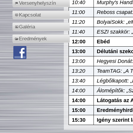
10:40
Murphy's Hands
Versenyhelyszín
11:00
Reboss csapat:
Kapcsolat
11:20
BolyaiSokk: „e
Galéria
11:40
ESZI szakkör: 
Eredmények
12:00
Ebéd
13:00
Délutáni szek
13:00
Hegyesi Donát:
13:20
TeamTAG: „A Tó
13:40
Légbőlkapott: 
14:00
Álomépítők: „Sz
14:00
Látogatás az A
15:00
Eredményhird
15:30
Igény szerint