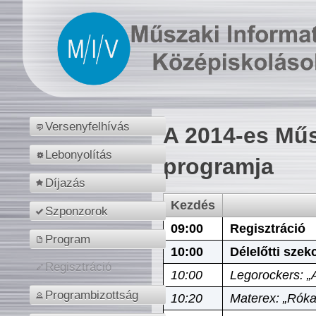
Versenyfelhívás
A 2014-es Műs
Lebonyolítás
programja
Díjazás
Kezdés
Szponzorok
09:00
Regisztráció
Program
10:00
Délelőtti szek
Regisztráció
10:00
Legorockers: „
Programbizottság
10:20
Materex: „Róka