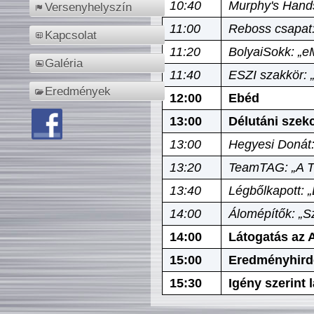
10:40
Murphy's Hands
Versenyhelyszín
11:00
Reboss csapat:
Kapcsolat
11:20
BolyaiSokk: „e
Galéria
11:40
ESZI szakkör: 
Eredmények
12:00
Ebéd
13:00
Délutáni szek
13:00
Hegyesi Donát:
13:20
TeamTAG: „A Tó
13:40
Légbőlkapott: 
14:00
Álomépítők: „Sz
14:00
Látogatás az A
15:00
Eredményhird
15:30
Igény szerint