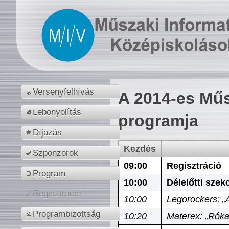
Versenyfelhívás
A 2014-es Műs
Lebonyolítás
programja
Díjazás
Kezdés
Szponzorok
09:00
Regisztráció
Program
10:00
Délelőtti szek
Regisztráció
10:00
Legorockers: „
Programbizottság
10:20
Materex: „Róka