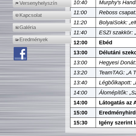
10:40
Murphy's Hands
Versenyhelyszín
11:00
Reboss csapat:
Kapcsolat
11:20
BolyaiSokk: „e
Galéria
11:40
ESZI szakkör: 
Eredmények
12:00
Ebéd
13:00
Délutáni szek
13:00
Hegyesi Donát:
13:20
TeamTAG: „A Tó
13:40
Légbőlkapott: 
14:00
Álomépítők: „Sz
14:00
Látogatás az A
15:00
Eredményhird
15:30
Igény szerint