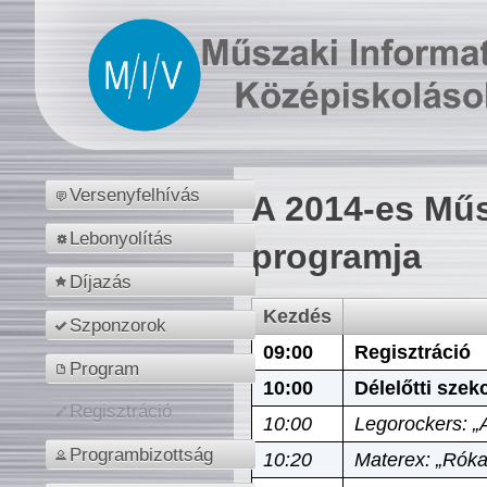
Versenyfelhívás
A 2014-es Műs
Lebonyolítás
programja
Díjazás
Kezdés
Szponzorok
09:00
Regisztráció
Program
10:00
Délelőtti szek
Regisztráció
10:00
Legorockers: „
Programbizottság
10:20
Materex: „Róka