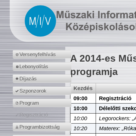
Versenyfelhívás
A 2014-es Műs
Lebonyolítás
programja
Díjazás
Kezdés
Szponzorok
09:00
Regisztráció
Program
10:00
Délelőtti szek
Regisztráció
10:00
Legorockers: „
Programbizottság
10:20
Materex: „Róka