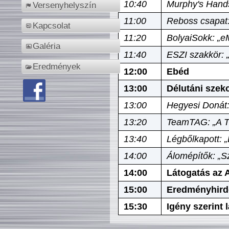
10:40
Murphy's Hands
Versenyhelyszín
11:00
Reboss csapat:
Kapcsolat
11:20
BolyaiSokk: „e
Galéria
11:40
ESZI szakkör: 
Eredmények
12:00
Ebéd
13:00
Délutáni szek
13:00
Hegyesi Donát:
13:20
TeamTAG: „A Tó
13:40
Légbőlkapott: 
14:00
Álomépítők: „Sz
14:00
Látogatás az A
15:00
Eredményhird
15:30
Igény szerint