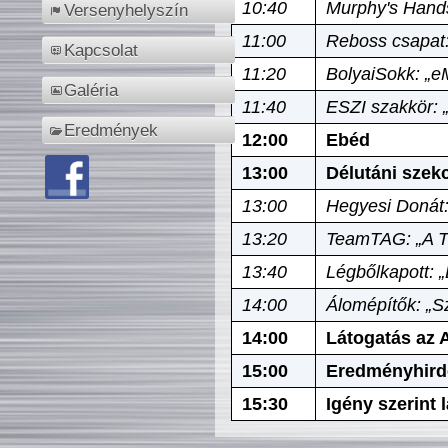
10:40
Murphy's Hands
Versenyhelyszín
11:00
Reboss csapat:
Kapcsolat
11:20
BolyaiSokk: „e
Galéria
11:40
ESZI szakkör: 
Eredmények
12:00
Ebéd
13:00
Délutáni szek
13:00
Hegyesi Donát:
13:20
TeamTAG: „A Tó
13:40
Légbőlkapott: 
14:00
Álomépítők: „Sz
14:00
Látogatás az A
15:00
Eredményhird
15:30
Igény szerint