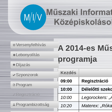
Versenyfelhívás
A 2014-es Műs
Lebonyolítás
programja
Díjazás
Kezdés
Szponzorok
09:00
Regisztráció
Program
10:00
Délelőtti szek
Regisztráció
10:00
Legorockers: „
Programbizottság
10:20
Materex: „Róka