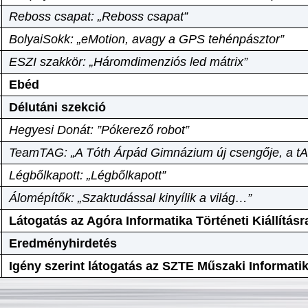
Reboss csapat: „Reboss csapat”
BolyaiSokk: „eMotion, avagy a GPS tehénpásztor”
ESZI szakkör: „Háromdimenziós led mátrix”
Ebéd
Délutáni szekció
Hegyesi Donát: ”Pókerező robot”
TeamTAG: „A Tóth Árpád Gimnázium új csengője, a tA
Légbőlkapott: „Légbőlkapott”
Álomépítők: „Szaktudással kinyílik a világ…”
Látogatás az Agóra Informatika Történeti Kiállításr
Eredményhirdetés
Igény szerint látogatás az SZTE Műszaki Informat