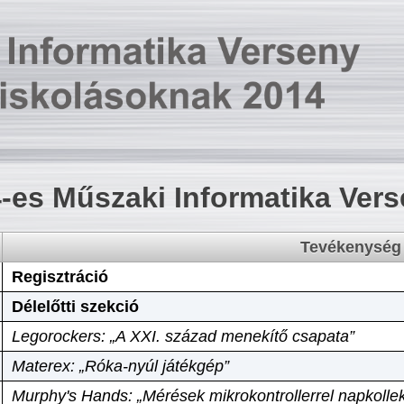
-es Műszaki Informatika Ver
Tevékenység
Regisztráció
Délelőtti szekció
Legorockers: „A XXI. század menekítő csapata”
Materex: „Róka-nyúl játékgép”
Murphy's Hands: „Mérések mikrokontrollerrel napkollek