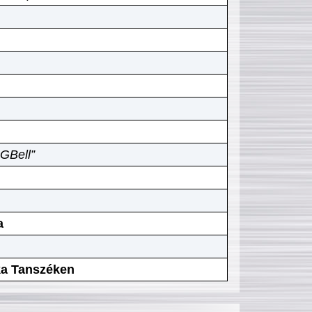
GBell”
a
ika Tanszéken