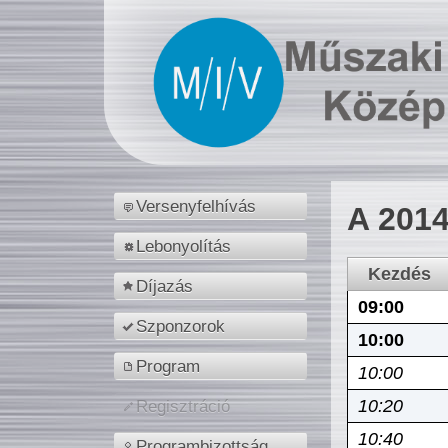
Versenyfelhívás
A 2014
Lebonyolítás
Kezdés
Díjazás
09:00
Szponzorok
10:00
Program
10:00
10:20
Regisztráció
10:40
Programbizottság