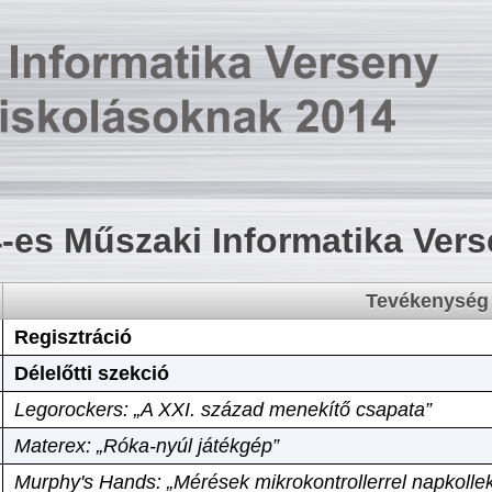
-es Műszaki Informatika Ver
Tevékenység
Regisztráció
Délelőtti szekció
Legorockers: „A XXI. század menekítő csapata”
Materex: „Róka-nyúl játékgép”
Murphy's Hands: „Mérések mikrokontrollerrel napkollek