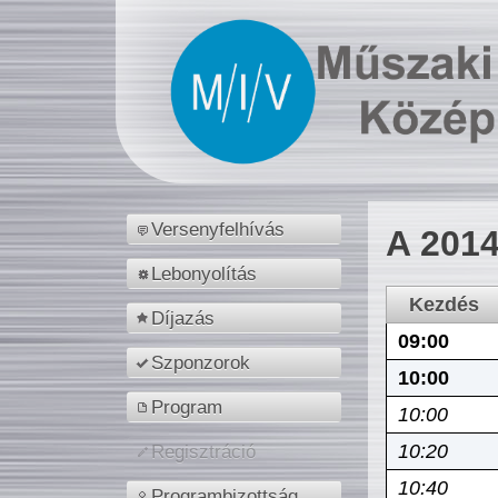
Versenyfelhívás
A 2014
Lebonyolítás
Kezdés
Díjazás
09:00
Szponzorok
10:00
Program
10:00
10:20
Regisztráció
10:40
Programbizottság