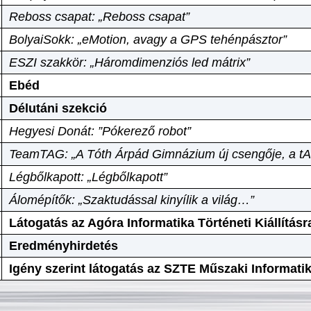
Reboss csapat: „Reboss csapat”
BolyaiSokk: „eMotion, avagy a GPS tehénpásztor”
ESZI szakkör: „Háromdimenziós led mátrix”
Ebéd
Délutáni szekció
Hegyesi Donát: ”Pókerező robot”
TeamTAG: „A Tóth Árpád Gimnázium új csengője, a tA
Légbőlkapott: „Légbőlkapott”
Álomépítők: „Szaktudással kinyílik a világ…”
Látogatás az Agóra Informatika Történeti Kiállításr
Eredményhirdetés
Igény szerint látogatás az SZTE Műszaki Informat