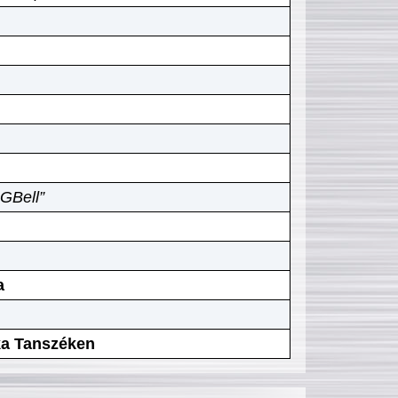
GBell”
a
ika Tanszéken