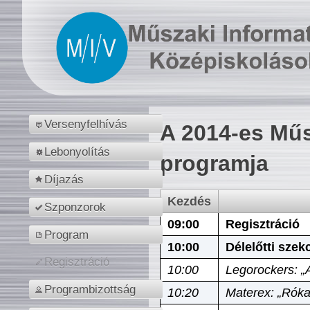
Versenyfelhívás
A 2014-es Műs
Lebonyolítás
programja
Díjazás
Kezdés
Szponzorok
09:00
Regisztráció
Program
10:00
Délelőtti szek
Regisztráció
10:00
Legorockers: „
Programbizottság
10:20
Materex: „Róka