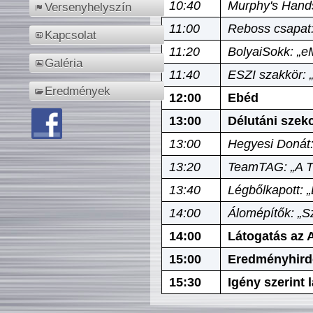
10:40
Murphy's Hands
Versenyhelyszín
11:00
Reboss csapat:
Kapcsolat
11:20
BolyaiSokk: „e
Galéria
11:40
ESZI szakkör: 
Eredmények
12:00
Ebéd
13:00
Délutáni szek
13:00
Hegyesi Donát:
13:20
TeamTAG: „A Tó
13:40
Légbőlkapott: 
14:00
Álomépítők: „Sz
14:00
Látogatás az A
15:00
Eredményhird
15:30
Igény szerint