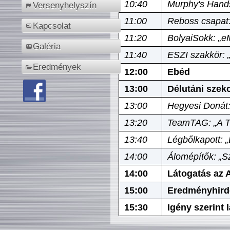
10:40
Murphy's Hands
Versenyhelyszín
11:00
Reboss csapat:
Kapcsolat
11:20
BolyaiSokk: „e
Galéria
11:40
ESZI szakkör: 
Eredmények
12:00
Ebéd
13:00
Délutáni szek
13:00
Hegyesi Donát:
13:20
TeamTAG: „A Tó
13:40
Légbőlkapott: 
14:00
Álomépítők: „Sz
14:00
Látogatás az A
15:00
Eredményhird
15:30
Igény szerint