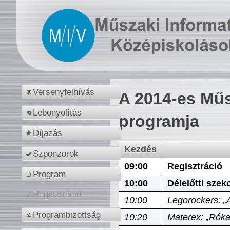
Versenyfelhívás
A 2014-es Műs
Lebonyolítás
programja
Díjazás
Kezdés
Szponzorok
09:00
Regisztráció
Program
10:00
Délelőtti szek
Regisztráció
10:00
Legorockers: „
Programbizottság
10:20
Materex: „Róka