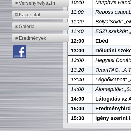
10:40
Murphy's Hands
Versenyhelyszín
11:00
Reboss csapat:
Kapcsolat
11:20
BolyaiSokk: „e
Galéria
11:40
ESZI szakkör: 
Eredmények
12:00
Ebéd
13:00
Délutáni szek
13:00
Hegyesi Donát:
13:20
TeamTAG: „A Tó
13:40
Légbőlkapott: 
14:00
Álomépítők: „Sz
14:00
Látogatás az A
15:00
Eredményhird
15:30
Igény szerint