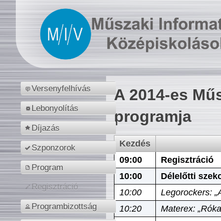
Versenyfelhívás
A 2014-es Műs
Lebonyolítás
programja
Díjazás
Kezdés
Szponzorok
09:00
Regisztráció
Program
10:00
Délelőtti szek
Regisztráció
10:00
Legorockers: „
Programbizottság
10:20
Materex: „Róka