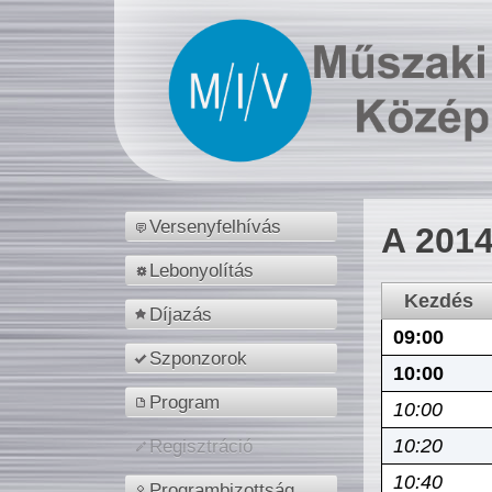
Versenyfelhívás
A 2014
Lebonyolítás
Kezdés
Díjazás
09:00
Szponzorok
10:00
Program
10:00
10:20
Regisztráció
10:40
Programbizottság