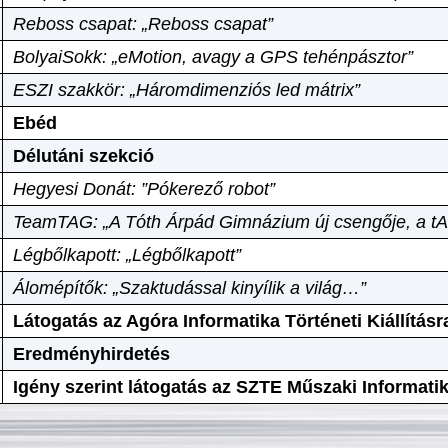
Reboss csapat: „Reboss csapat”
BolyaiSokk: „eMotion, avagy a GPS tehénpásztor”
ESZI szakkör: „Háromdimenziós led mátrix”
Ebéd
Délutáni szekció
Hegyesi Donát: ”Pókerező robot”
TeamTAG: „A Tóth Árpád Gimnázium új csengője, a tA
Légbőlkapott: „Légbőlkapott”
Álomépítők: „Szaktudással kinyílik a világ…”
Látogatás az Agóra Informatika Történeti Kiállításr
Eredményhirdetés
Igény szerint látogatás az SZTE Műszaki Informat