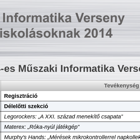
-es Műszaki Informatika Ver
Tevékenység
Regisztráció
Délelőtti szekció
Legorockers: „A XXI. század menekítő csapata”
Materex: „Róka-nyúl játékgép”
Murphy's Hands: „Mérések mikrokontrollerrel napkollek