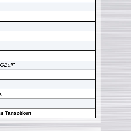
GBell”
a
ika Tanszéken