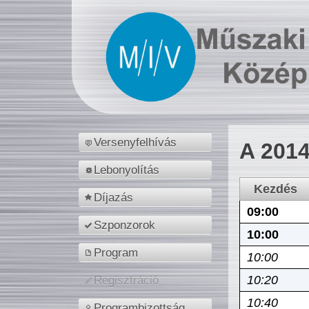
Versenyfelhívás
A 2014
Lebonyolítás
Kezdés
Díjazás
09:00
Szponzorok
10:00
Program
10:00
10:20
Regisztráció
10:40
Programbizottság