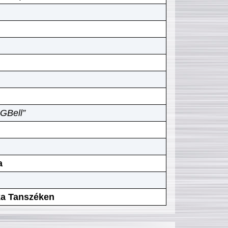
GBell”
a
ika Tanszéken