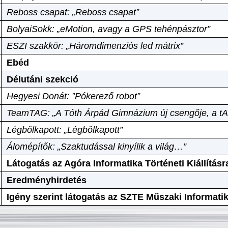
Reboss csapat: „Reboss csapat”
BolyaiSokk: „eMotion, avagy a GPS tehénpásztor”
ESZI szakkör: „Háromdimenziós led mátrix”
Ebéd
Délutáni szekció
Hegyesi Donát: ”Pókerező robot”
TeamTAG: „A Tóth Árpád Gimnázium új csengője, a tA
Légbőlkapott: „Légbőlkapott”
Álomépítők: „Szaktudással kinyílik a világ…”
Látogatás az Agóra Informatika Történeti Kiállításr
Eredményhirdetés
Igény szerint látogatás az SZTE Műszaki Informat