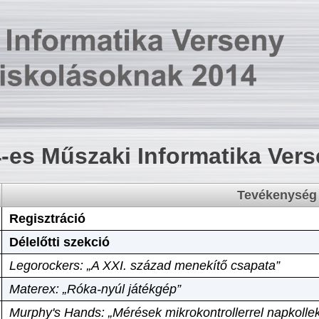
-es Műszaki Informatika Ver
Tevékenység
Regisztráció
Délelőtti szekció
Legorockers: „A XXI. század menekítő csapata”
Materex: „Róka-nyúl játékgép”
Murphy's Hands: „Mérések mikrokontrollerrel napkollek