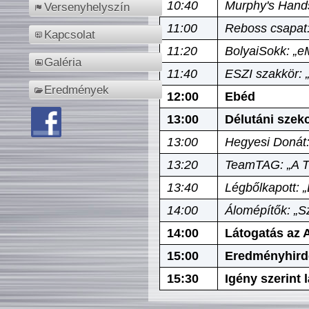
10:40
Murphy's Hands
Versenyhelyszín
11:00
Reboss csapat:
Kapcsolat
11:20
BolyaiSokk: „e
Galéria
11:40
ESZI szakkör: 
Eredmények
12:00
Ebéd
13:00
Délutáni szek
13:00
Hegyesi Donát:
13:20
TeamTAG: „A Tó
13:40
Légbőlkapott: 
14:00
Álomépítők: „Sz
14:00
Látogatás az A
15:00
Eredményhird
15:30
Igény szerint