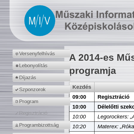
Versenyfelhívás
A 2014-es Műs
Lebonyolítás
programja
Díjazás
Kezdés
Szponzorok
09:00
Regisztráció
Program
10:00
Délelőtti szek
Regisztráció
10:00
Legorockers: „
Programbizottság
10:20
Materex: „Róka