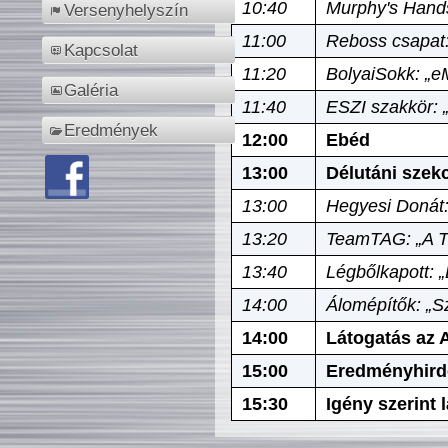
10:40
Murphy's Hands
Versenyhelyszín
11:00
Reboss csapat:
Kapcsolat
11:20
BolyaiSokk: „e
Galéria
11:40
ESZI szakkör: 
Eredmények
12:00
Ebéd
13:00
Délutáni szek
13:00
Hegyesi Donát:
13:20
TeamTAG: „A Tó
13:40
Légbőlkapott: 
14:00
Álomépítők: „Sz
14:00
Látogatás az A
15:00
Eredményhird
15:30
Igény szerint