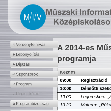
Versenyfelhívás
A 2014-es Műs
Lebonyolítás
programja
Díjazás
Kezdés
Szponzorok
09:00
Regisztráció
Program
10:00
Délelőtti szek
Regisztráció
10:00
Legorockers: „
Programbizottság
10:20
Materex: „Róka