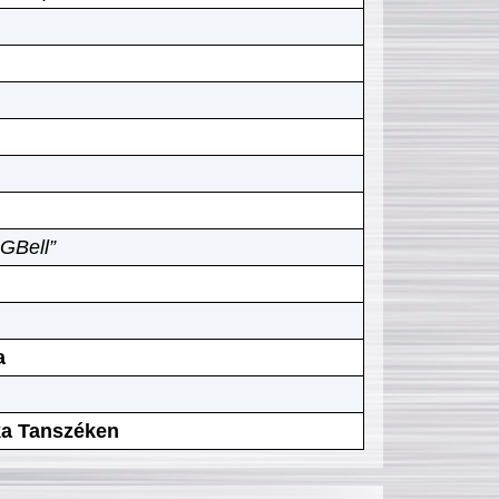
GBell”
a
ika Tanszéken