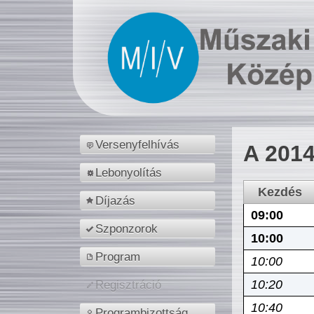
Versenyfelhívás
A 2014
Lebonyolítás
Kezdés
Díjazás
09:00
Szponzorok
10:00
Program
10:00
10:20
Regisztráció
10:40
Programbizottság