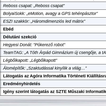
Reboss csapat: „Reboss csapat”
BolyaiSokk: „eMotion, avagy a GPS tehénpásztor”
ESZI szakkör: „Háromdimenziós led mátrix”
Ebéd
Délutáni szekció
Hegyesi Donát: ”Pókerező robot”
TeamTAG: „A Tóth Árpád Gimnázium új csengője, a tA
Légbőlkapott: „Légbőlkapott”
Álomépítők: „Szaktudással kinyílik a világ…”
Látogatás az Agóra Informatika Történeti Kiállításr
Eredményhirdetés
Igény szerint látogatás az SZTE Műszaki Informat