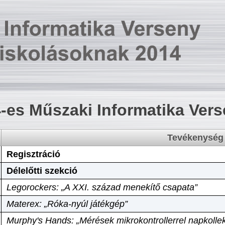
-es Műszaki Informatika Ver
Tevékenység
Regisztráció
Délelőtti szekció
Legorockers: „A XXI. század menekítő csapata”
Materex: „Róka-nyúl játékgép”
Murphy's Hands: „Mérések mikrokontrollerrel napkollek