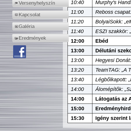
10:40
Murphy's Hands
Versenyhelyszín
11:00
Reboss csapat:
Kapcsolat
11:20
BolyaiSokk: „e
Galéria
11:40
ESZI szakkör: 
Eredmények
12:00
Ebéd
13:00
Délutáni szek
13:00
Hegyesi Donát:
13:20
TeamTAG: „A Tó
13:40
Légbőlkapott: 
14:00
Álomépítők: „Sz
14:00
Látogatás az A
15:00
Eredményhird
15:30
Igény szerint