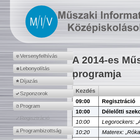
Versenyfelhívás
A 2014-es Műs
Lebonyolítás
programja
Díjazás
Kezdés
Szponzorok
09:00
Regisztráció
Program
10:00
Délelőtti szek
Regisztráció
10:00
Legorockers: „
Programbizottság
10:20
Materex: „Róka