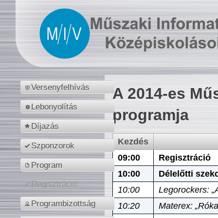
Versenyfelhívás
A 2014-es Műs
Lebonyolítás
programja
Díjazás
Kezdés
Szponzorok
09:00
Regisztráció
Program
10:00
Délelőtti szek
Regisztráció
10:00
Legorockers: „
Programbizottság
10:20
Materex: „Róka