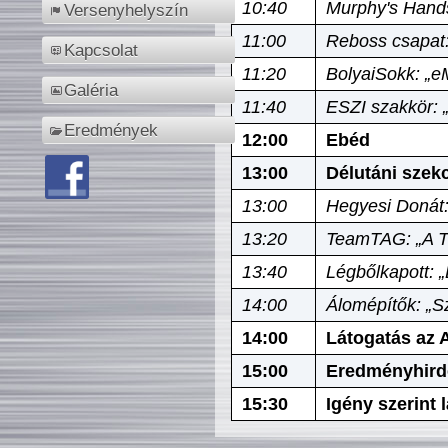
10:40
Murphy's Hands
Versenyhelyszín
11:00
Reboss csapat:
Kapcsolat
11:20
BolyaiSokk: „e
Galéria
11:40
ESZI szakkör: 
Eredmények
12:00
Ebéd
13:00
Délutáni szek
13:00
Hegyesi Donát:
13:20
TeamTAG: „A Tó
13:40
Légbőlkapott: 
14:00
Álomépítők: „Sz
14:00
Látogatás az A
15:00
Eredményhird
15:30
Igény szerint