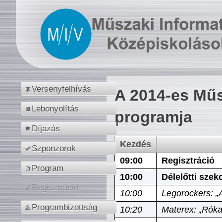
Versenyfelhívás
A 2014-es Műs
Lebonyolítás
programja
Díjazás
Kezdés
Szponzorok
09:00
Regisztráció
Program
10:00
Délelőtti szek
Regisztráció
10:00
Legorockers: „
Programbizottság
10:20
Materex: „Róka