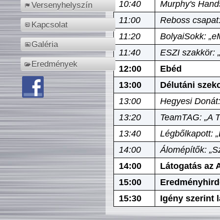
10:40
Murphy's Hands
Versenyhelyszín
11:00
Reboss csapat:
Kapcsolat
11:20
BolyaiSokk: „e
Galéria
11:40
ESZI szakkör: 
Eredmények
12:00
Ebéd
13:00
Délutáni szek
13:00
Hegyesi Donát:
13:20
TeamTAG: „A Tó
13:40
Légbőlkapott: 
14:00
Álomépítők: „Sz
14:00
Látogatás az A
15:00
Eredményhird
15:30
Igény szerint