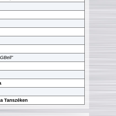
GBell”
a
ika Tanszéken