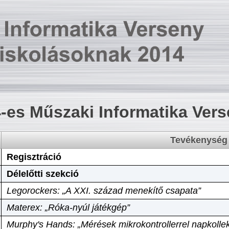
-es Műszaki Informatika Ver
Tevékenység
Regisztráció
Délelőtti szekció
Legorockers: „A XXI. század menekítő csapata”
Materex: „Róka-nyúl játékgép”
Murphy's Hands: „Mérések mikrokontrollerrel napkollek