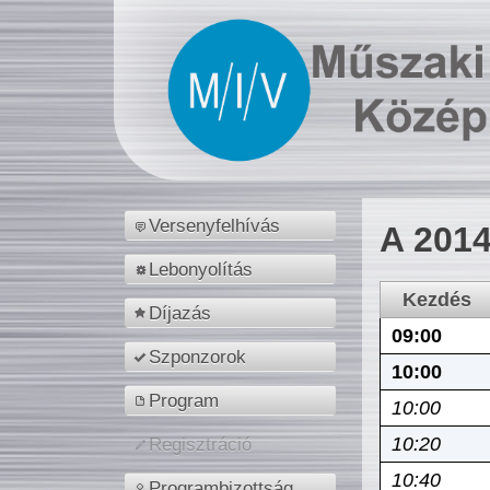
Versenyfelhívás
A 2014
Lebonyolítás
Kezdés
Díjazás
09:00
Szponzorok
10:00
Program
10:00
10:20
Regisztráció
10:40
Programbizottság