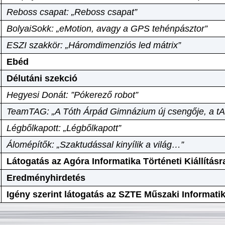
Reboss csapat: „Reboss csapat”
BolyaiSokk: „eMotion, avagy a GPS tehénpásztor”
ESZI szakkör: „Háromdimenziós led mátrix”
Ebéd
Délutáni szekció
Hegyesi Donát: ”Pókerező robot”
TeamTAG: „A Tóth Árpád Gimnázium új csengője, a tA
Légbőlkapott: „Légbőlkapott”
Álomépítők: „Szaktudással kinyílik a világ…”
Látogatás az Agóra Informatika Történeti Kiállításr
Eredményhirdetés
Igény szerint látogatás az SZTE Műszaki Informat