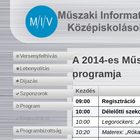
Versenyfelhívás
A 2014-es Műs
Lebonyolítás
programja
Díjazás
Kezdés
Szponzorok
09:00
Regisztráció
Program
10:00
Délelőtti szek
Regisztráció
10:00
Legorockers: „
Programbizottság
10:20
Materex: „Róka