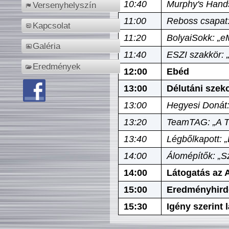
10:40
Murphy's Hands
Versenyhelyszín
11:00
Reboss csapat:
Kapcsolat
11:20
BolyaiSokk: „e
Galéria
11:40
ESZI szakkör: 
Eredmények
12:00
Ebéd
13:00
Délutáni szek
13:00
Hegyesi Donát:
13:20
TeamTAG: „A Tó
13:40
Légbőlkapott: 
14:00
Álomépítők: „Sz
14:00
Látogatás az A
15:00
Eredményhird
15:30
Igény szerint