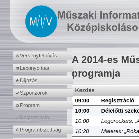
Versenyfelhívás
A 2014-es Műs
Lebonyolítás
programja
Díjazás
Kezdés
Szponzorok
09:00
Regisztráció
Program
10:00
Délelőtti szek
Regisztráció
10:00
Legorockers: „
Programbizottság
10:20
Materex: „Róka