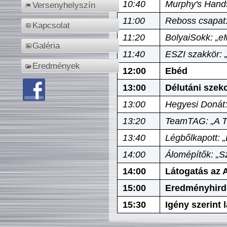
10:40
Murphy's Hands
Versenyhelyszín
11:00
Reboss csapat:
Kapcsolat
11:20
BolyaiSokk: „e
Galéria
11:40
ESZI szakkör: 
Eredmények
12:00
Ebéd
13:00
Délutáni szek
13:00
Hegyesi Donát:
13:20
TeamTAG: „A Tó
13:40
Légbőlkapott: 
14:00
Álomépítők: „Sz
14:00
Látogatás az A
15:00
Eredményhird
15:30
Igény szerint