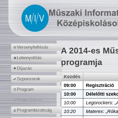
Versenyfelhívás
A 2014-es Műs
Lebonyolítás
programja
Díjazás
Kezdés
Szponzorok
09:00
Regisztráció
Program
10:00
Délelőtti szek
Regisztráció
10:00
Legorockers: „
Programbizottság
10:20
Materex: „Róka