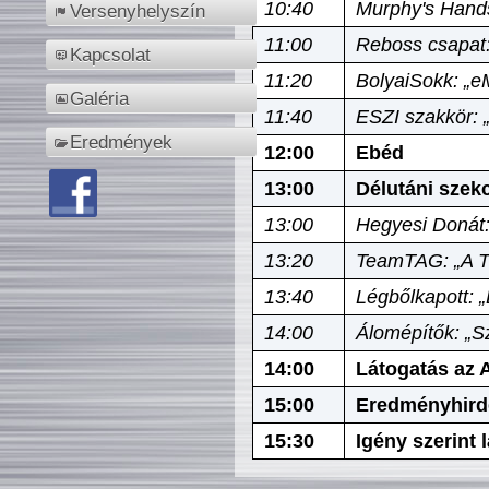
10:40
Murphy's Hands
Versenyhelyszín
11:00
Reboss csapat:
Kapcsolat
11:20
BolyaiSokk: „e
Galéria
11:40
ESZI szakkör: 
Eredmények
12:00
Ebéd
13:00
Délutáni szek
13:00
Hegyesi Donát:
13:20
TeamTAG: „A Tó
13:40
Légbőlkapott: 
14:00
Álomépítők: „Sz
14:00
Látogatás az A
15:00
Eredményhird
15:30
Igény szerint