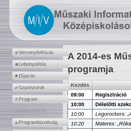
Versenyfelhívás
A 2014-es Műs
Lebonyolítás
programja
Díjazás
Kezdés
Szponzorok
09:00
Regisztráció
Program
10:00
Délelőtti szek
Regisztráció
10:00
Legorockers: „
Programbizottság
10:20
Materex: „Róka