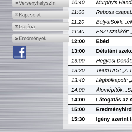
10:40
Murphy's Hands
Versenyhelyszín
11:00
Reboss csapat:
Kapcsolat
11:20
BolyaiSokk: „e
Galéria
11:40
ESZI szakkör: 
Eredmények
12:00
Ebéd
13:00
Délutáni szek
13:00
Hegyesi Donát:
13:20
TeamTAG: „A Tó
13:40
Légbőlkapott: 
14:00
Álomépítők: „Sz
14:00
Látogatás az A
15:00
Eredményhird
15:30
Igény szerint