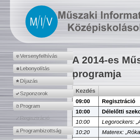
Versenyfelhívás
A 2014-es Műs
Lebonyolítás
programja
Díjazás
Kezdés
Szponzorok
09:00
Regisztráció
Program
10:00
Délelőtti szek
Regisztráció
10:00
Legorockers: „
Programbizottság
10:20
Materex: „Róka