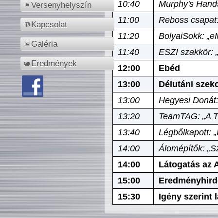
10:40
Murphy's Hands
Versenyhelyszín
11:00
Reboss csapat:
Kapcsolat
11:20
BolyaiSokk: „e
Galéria
11:40
ESZI szakkör: 
Eredmények
12:00
Ebéd
13:00
Délutáni szek
13:00
Hegyesi Donát:
13:20
TeamTAG: „A Tó
13:40
Légbőlkapott: 
14:00
Álomépítők: „Sz
14:00
Látogatás az A
15:00
Eredményhird
15:30
Igény szerint