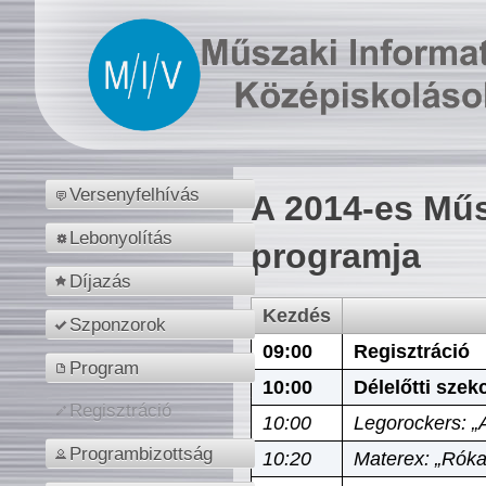
Versenyfelhívás
A 2014-es Műs
Lebonyolítás
programja
Díjazás
Kezdés
Szponzorok
09:00
Regisztráció
Program
10:00
Délelőtti szek
Regisztráció
10:00
Legorockers: „
Programbizottság
10:20
Materex: „Róka