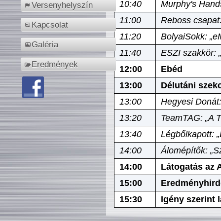
10:40
Murphy's Hands
Versenyhelyszín
11:00
Reboss csapat:
Kapcsolat
11:20
BolyaiSokk: „e
Galéria
11:40
ESZI szakkör: 
Eredmények
12:00
Ebéd
13:00
Délutáni szek
13:00
Hegyesi Donát:
13:20
TeamTAG: „A Tó
13:40
Légbőlkapott: 
14:00
Álomépítők: „Sz
14:00
Látogatás az A
15:00
Eredményhird
15:30
Igény szerint