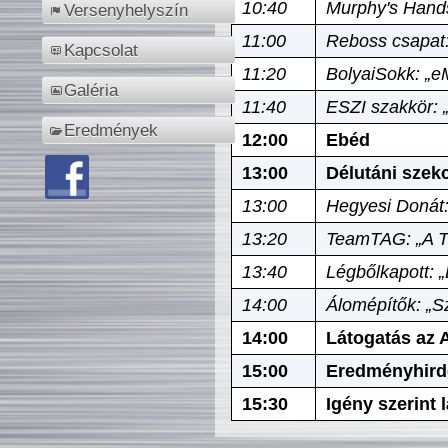
10:40
Murphy's Hands
Versenyhelyszín
11:00
Reboss csapat:
Kapcsolat
11:20
BolyaiSokk: „e
Galéria
11:40
ESZI szakkör: 
Eredmények
12:00
Ebéd
13:00
Délutáni szek
13:00
Hegyesi Donát:
13:20
TeamTAG: „A Tó
13:40
Légbőlkapott: 
14:00
Álomépítők: „Sz
14:00
Látogatás az A
15:00
Eredményhird
15:30
Igény szerint