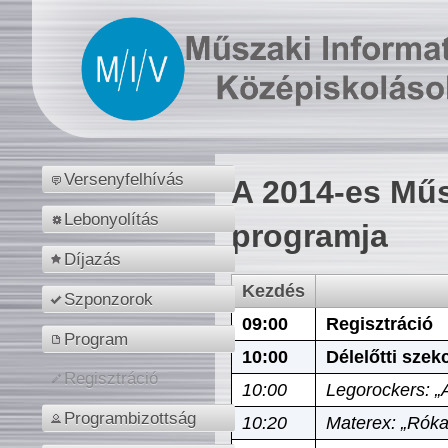
Versenyfelhívás
A 2014-es Műs
Lebonyolítás
programja
Díjazás
Kezdés
Szponzorok
09:00
Regisztráció
Program
10:00
Délelőtti szek
Regisztráció
10:00
Legorockers: „
Programbizottság
10:20
Materex: „Róka