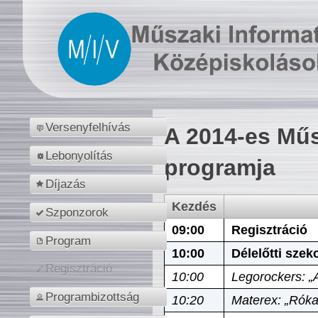
Versenyfelhívás
A 2014-es Műs
Lebonyolítás
programja
Díjazás
Kezdés
Szponzorok
09:00
Regisztráció
Program
10:00
Délelőtti szek
Regisztráció
10:00
Legorockers: „
Programbizottság
10:20
Materex: „Róka