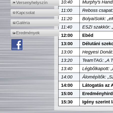
10:40
Murphy's Hands
Versenyhelyszín
11:00
Reboss csapat:
Kapcsolat
11:20
BolyaiSokk: „e
Galéria
11:40
ESZI szakkör: 
Eredmények
12:00
Ebéd
13:00
Délutáni szek
13:00
Hegyesi Donát:
13:20
TeamTAG: „A Tó
13:40
Légbőlkapott: 
14:00
Álomépítők: „Sz
14:00
Látogatás az A
15:00
Eredményhird
15:30
Igény szerint