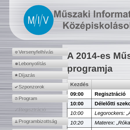
Versenyfelhívás
A 2014-es Műs
Lebonyolítás
programja
Díjazás
Kezdés
Szponzorok
09:00
Regisztráció
Program
10:00
Délelőtti szek
Regisztráció
10:00
Legorockers: „
Programbizottság
10:20
Materex: „Róka