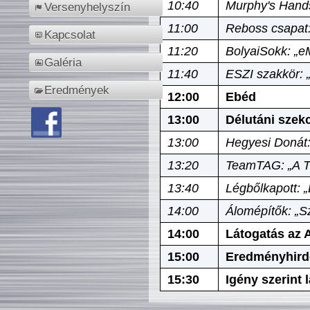
10:40
Murphy's Hands
Versenyhelyszín
11:00
Reboss csapat:
Kapcsolat
11:20
BolyaiSokk: „e
Galéria
11:40
ESZI szakkör: 
Eredmények
12:00
Ebéd
13:00
Délutáni szek
13:00
Hegyesi Donát:
13:20
TeamTAG: „A Tó
13:40
Légbőlkapott: 
14:00
Álomépítők: „Sz
14:00
Látogatás az A
15:00
Eredményhird
15:30
Igény szerint