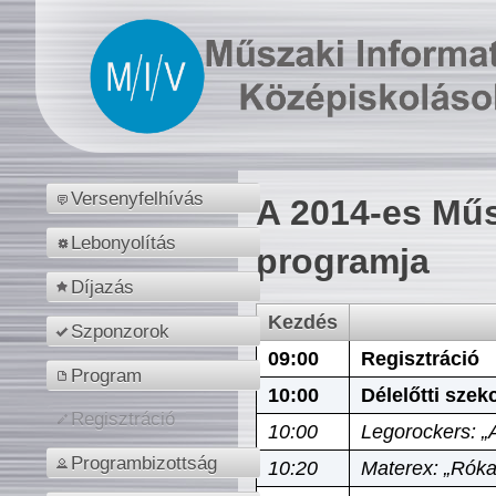
Versenyfelhívás
A 2014-es Műs
Lebonyolítás
programja
Díjazás
Kezdés
Szponzorok
09:00
Regisztráció
Program
10:00
Délelőtti szek
Regisztráció
10:00
Legorockers: „
Programbizottság
10:20
Materex: „Róka