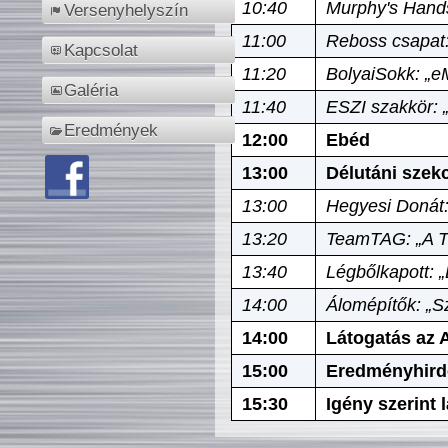
10:40
Murphy's Hands
Versenyhelyszín
11:00
Reboss csapat:
Kapcsolat
11:20
BolyaiSokk: „e
Galéria
11:40
ESZI szakkör: 
Eredmények
12:00
Ebéd
13:00
Délutáni szek
13:00
Hegyesi Donát:
13:20
TeamTAG: „A Tó
13:40
Légbőlkapott: 
14:00
Álomépítők: „Sz
14:00
Látogatás az A
15:00
Eredményhird
15:30
Igény szerint