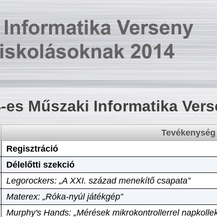
-es Műszaki Informatika Ver
Tevékenység
Regisztráció
Délelőtti szekció
Legorockers: „A XXI. század menekítő csapata”
Materex: „Róka-nyúl játékgép”
Murphy's Hands: „Mérések mikrokontrollerrel napkollek