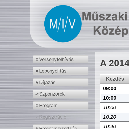
Versenyfelhívás
A 2014
Lebonyolítás
Kezdés
Díjazás
09:00
Szponzorok
10:00
Program
10:00
10:20
Regisztráció
10:40
Programbizottság