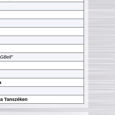
GBell”
a
ika Tanszéken