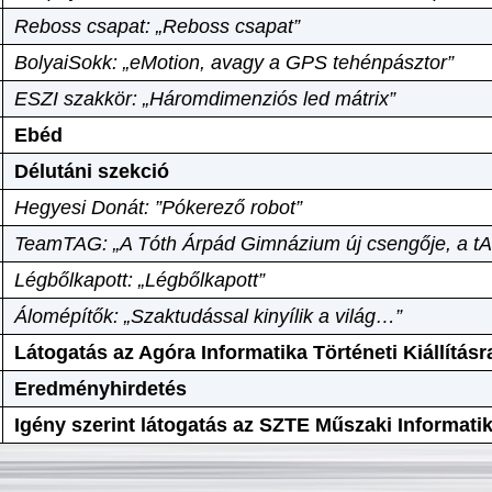
Reboss csapat: „Reboss csapat”
BolyaiSokk: „eMotion, avagy a GPS tehénpásztor”
ESZI szakkör: „Háromdimenziós led mátrix”
Ebéd
Délutáni szekció
Hegyesi Donát: ”Pókerező robot”
TeamTAG: „A Tóth Árpád Gimnázium új csengője, a tA
Légbőlkapott: „Légbőlkapott”
Álomépítők: „Szaktudással kinyílik a világ…”
Látogatás az Agóra Informatika Történeti Kiállításr
Eredményhirdetés
Igény szerint látogatás az SZTE Műszaki Informat