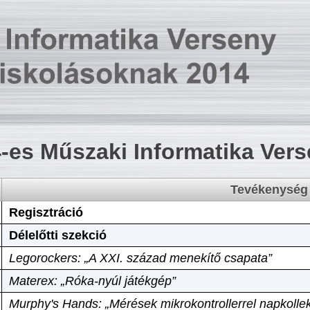
-es Műszaki Informatika Ver
Tevékenység
Regisztráció
Délelőtti szekció
Legorockers: „A XXI. század menekítő csapata”
Materex: „Róka-nyúl játékgép”
Murphy's Hands: „Mérések mikrokontrollerrel napkollek