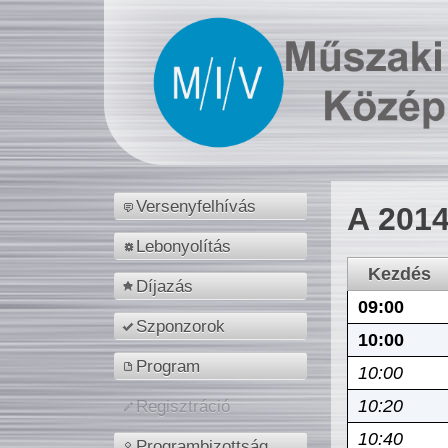
Versenyfelhívás
A 2014
Lebonyolítás
Kezdés
Díjazás
09:00
Szponzorok
10:00
Program
10:00
10:20
Regisztráció
10:40
Programbizottság