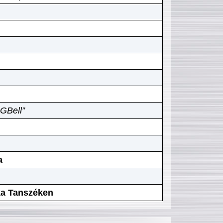
GBell”
a
ika Tanszéken