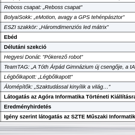
Reboss csapat: „Reboss csapat”
BolyaiSokk: „eMotion, avagy a GPS tehénpásztor”
ESZI szakkör: „Háromdimenziós led mátrix”
Ebéd
Délutáni szekció
Hegyesi Donát: ”Pókerező robot”
TeamTAG: „A Tóth Árpád Gimnázium új csengője, a tA
Légbőlkapott: „Légbőlkapott”
Álomépítők: „Szaktudással kinyílik a világ…”
Látogatás az Agóra Informatika Történeti Kiállításr
Eredményhirdetés
Igény szerint látogatás az SZTE Műszaki Informat