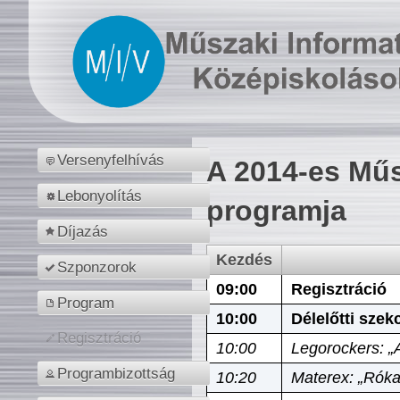
Versenyfelhívás
A 2014-es Műs
Lebonyolítás
programja
Díjazás
Kezdés
Szponzorok
09:00
Regisztráció
Program
10:00
Délelőtti szek
Regisztráció
10:00
Legorockers: „
Programbizottság
10:20
Materex: „Róka