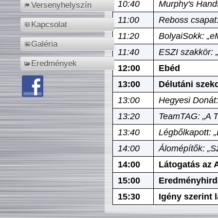
10:40
Murphy's Hands
Versenyhelyszín
11:00
Reboss csapat:
Kapcsolat
11:20
BolyaiSokk: „e
Galéria
11:40
ESZI szakkör: 
Eredmények
12:00
Ebéd
13:00
Délutáni szek
13:00
Hegyesi Donát:
13:20
TeamTAG: „A Tó
13:40
Légbőlkapott: 
14:00
Álomépítők: „Sz
14:00
Látogatás az A
15:00
Eredményhird
15:30
Igény szerint